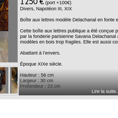
1250 €
(port +100€)
Divers
,
Napoléon III
,
XIX
Boîte aux lettres modèle Delachanal en fonte e
Cette boîte aux lettres publique a été conçue 
par la fonderie parisienne Savana Delachanal 
modèles en bois trop fragiles. Elle est aussi
Abattant à l’envers.
Époque XIXe siècle.
Hauteur : 56 cm
Largeur : 30 cm
Profondeur : 23 cm
Lire la suite..