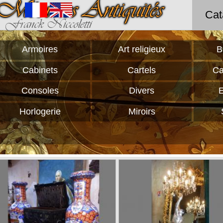
Méounes Antiquités
Cat
Franck Niccoletti
Armoires
Art religieux
B
Cabinets
Cartels
Ca
Consoles
Divers
Horlogerie
Miroirs