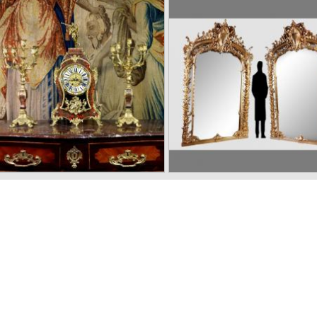
abinet Bellifontain attribué à
Grand Nubien porte torc
la maison Ribaillier,
en bois polychromé, 21
fournisseur de Napoléon III
16000 €
Cartel à poser et ses
Monumentale paire de mir
candélabres
en bois doré, 243 cm
6500 €
2800