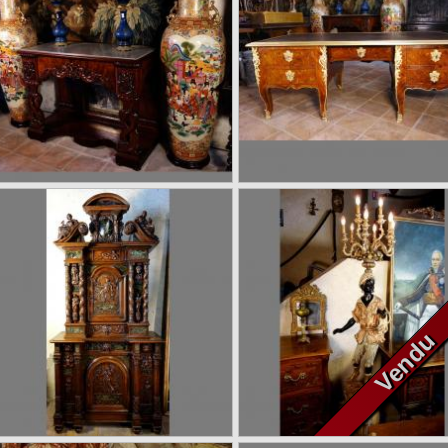
380
Grande paire de vases
Grand bureau « Face à F
asiatiques Satsuma, 166 cm
en marqueterie florale ou
à 9 tiroirs
Vendu
7800 €
1600