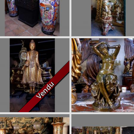
Grande paire de vases
Nubien porte torchère ar
asiatiques, 165 cm
en bois, deux mètres
Vendu
6800 €
280
Grand Bouddha Birman en
Baigneuse s’attachant 
bois sculpté doré
cheveux – Bronze sig
Friedrich Beer