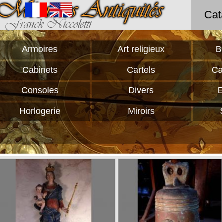
Méounes Antiquités
Cat
Franck Niccoletti
Armoires
Art religieux
B
Cabinets
Cartels
Ca
Consoles
Divers
Horlogerie
Miroirs